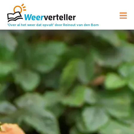
‘Over al het weer dat opvalt’
door Reinout van den Born