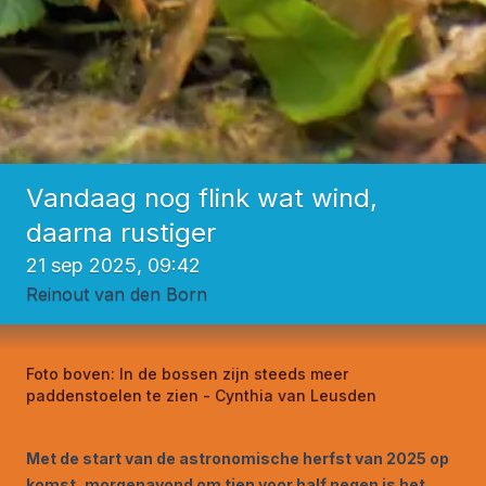
Vandaag nog flink wat wind,
daarna rustiger
21 sep 2025, 09:42
Reinout van den Born
Foto boven:
In de bossen zijn steeds meer
paddenstoelen te zien - Cynthia van Leusden
Met de start van de astronomische herfst van 2025 op
komst, morgenavond om tien voor half negen is het