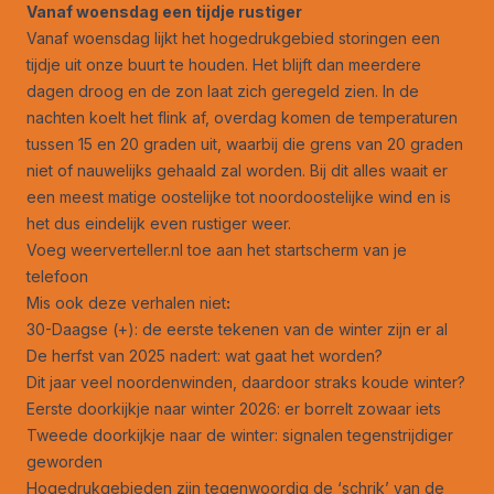
Vanaf woensdag een tijdje rustiger
Vanaf woensdag lijkt het hogedrukgebied storingen een
tijdje uit onze buurt te houden. Het blijft dan meerdere
dagen droog en de zon laat zich geregeld zien. In de
nachten koelt het flink af, overdag komen de temperaturen
tussen 15 en 20 graden uit, waarbij die grens van 20 graden
niet of nauwelijks gehaald zal worden. Bij dit alles waait er
een meest matige oostelijke tot noordoostelijke wind en is
het dus eindelijk even rustiger weer.
Voeg weerverteller.nl toe aan het startscherm van je
telefoon
Mis ook deze verhalen niet
:
30-Daagse (+): de eerste tekenen van de winter zijn er al
De herfst van 2025 nadert: wat gaat het worden?
Dit jaar veel noordenwinden, daardoor straks koude winter?
Eerste doorkijkje naar winter 2026: er borrelt zowaar iets
Tweede doorkijkje naar de winter: signalen tegenstrijdiger
geworden
Hogedrukgebieden zijn tegenwoordig de ‘schrik’ van de