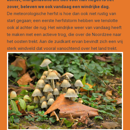
zover, beleven we ook vandaag een windrijke dag.
De meteorologische herfst is hoe dan ook niet rustig van
start gegaan; een eerste herfststorm hebben we tenslotte
ook al achter de rug. Het windrijke weer van vandaag heeft
te maken met een actieve trog, die over de Noordzee naar
het oosten trekt. Aan de zuidkant ervan bevindt zich een vrij
sterk windveld dat vooral vanochtend over het land trekt.