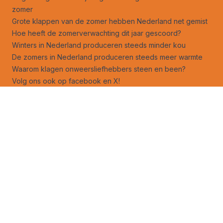
zomer
Grote klappen van de zomer hebben Nederland net gemist
Hoe heeft de zomerverwachting dit jaar gescoord?
Winters in Nederland produceren steeds minder kou
De zomers in Nederland produceren steeds meer warmte
Waarom klagen onweersliefhebbers steen en been?
Volg ons ook op
facebook
en
X
!
Jouw foto op Weerverteller.nl?
Stuur je foto naar foto@weerverteller.nl, of via X met de
vermelding van @weerverteller
Weeranalyse
Weersverwachting
Weeruitleg
Advertentie