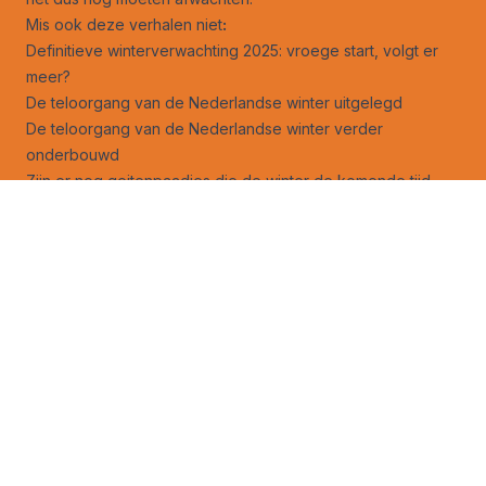
Mis ook deze verhalen niet
:
Definitieve winterverwachting 2025: vroege start, volgt er
meer?
De teloorgang van de Nederlandse winter uitgelegd
De teloorgang van de Nederlandse winter verder
onderbouwd
Zijn er nog geitenpaadjes die de winter de komende tijd
kan nemen?
30-Daagse: er tekent zich mogelijk toch iets af
Opwarmend water dreigt de golfstroom stil te leggen
AI brengt tempo opwarming aarde indringend in beeld
Volg ons ook op
facebook
en
X
!
Jouw foto op Weerverteller.nl?
Stuur je foto naar foto@weerverteller.nl, of via X met de
vermelding van @weerverteller
Weeranalyse
Weersverwachting