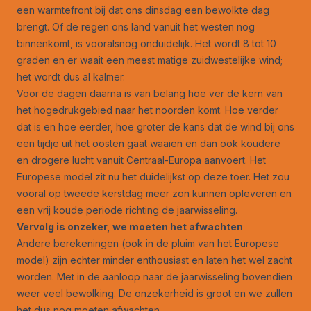
een warmtefront bij dat ons dinsdag een bewolkte dag
brengt. Of de regen ons land vanuit het westen nog
binnenkomt, is vooralsnog onduidelijk. Het wordt 8 tot 10
graden en er waait een meest matige zuidwestelijke wind;
het wordt dus al kalmer.
Voor de dagen daarna is van belang hoe ver de kern van
het hogedrukgebied naar het noorden komt. Hoe verder
dat is en hoe eerder, hoe groter de kans dat de wind bij ons
een tijdje uit het oosten gaat waaien en dan ook koudere
en drogere lucht vanuit Centraal-Europa aanvoert. Het
Europese model zit nu het duidelijkst op deze toer. Het zou
vooral op tweede kerstdag meer zon kunnen opleveren en
een vrij koude periode richting de jaarwisseling.
Vervolg is onzeker, we moeten het afwachten
Andere berekeningen (ook in de pluim van het Europese
model) zijn echter minder enthousiast en laten het wel zacht
worden. Met in de aanloop naar de jaarwisseling bovendien
weer veel bewolking. De onzekerheid is groot en we zullen
het dus nog moeten afwachten.