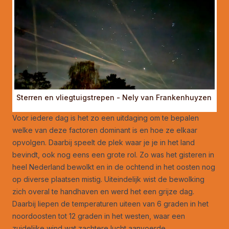
Sterren en vliegtuigstrepen - Nely van Frankenhuyzen
Voor iedere dag is het zo een uitdaging om te bepalen
welke van deze factoren dominant is en hoe ze elkaar
opvolgen. Daarbij speelt de plek waar je je in het land
bevindt, ook nog eens een grote rol. Zo was het gisteren in
heel Nederland bewolkt en in de ochtend in het oosten nog
op diverse plaatsen mistig. Uiteindelijk wist de bewolking
zich overal te handhaven en werd het een grijze dag.
Daarbij liepen de temperaturen uiteen van 6 graden in het
noordoosten tot 12 graden in het westen, waar een
zuidelijke wind wat zachtere lucht aanvoerde.