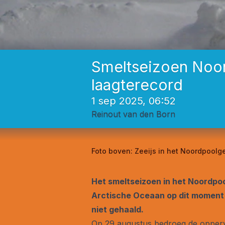
Smeltseizoen Noord
laagterecord
1 sep 2025, 06:52
Reinout van den Born
Foto boven:
Zeeijs in het Noordpoolg
Het smeltseizoen in het Noordpo
Arctische Oceaan op dit moment o
niet gehaald.
Op 29 augustus bedroeg de oppervla