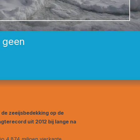
a geen
 de zeeijsbedekking op de
terecord uit 2012 bij lange na
io 4,874 miljoen vierkante