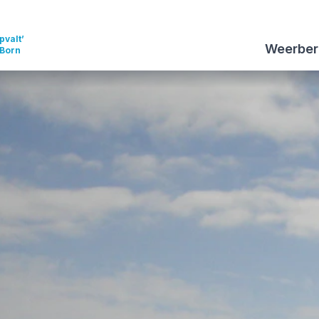
pvalt’
Weerber
 Born