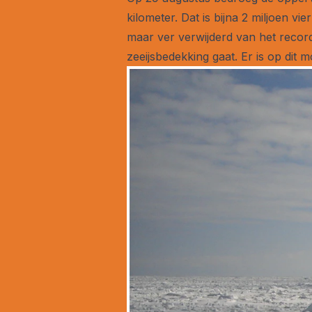
kilometer. Dat is bijna 2 miljoen v
maar ver verwijderd van het record 
zeeijsbedekking gaat. Er is op dit 