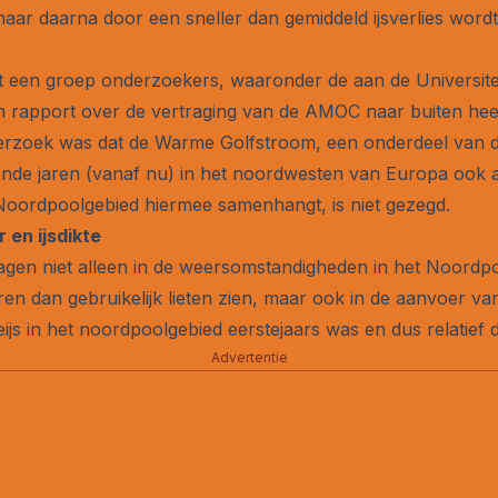
aar daarna door een sneller dan gemiddeld ijsverlies wordt
at een groep onderzoekers, waaronder de aan de Universit
 rapport over de vertraging van de AMOC naar buiten heef
erzoek was dat de Warme Golfstroom, een onderdeel van die 
nde jaren (vanaf nu) in het noordwesten van Europa ook a
et Noordpoolgebied hiermee samenhangt, is niet gezegd.
en ijsdikte
 lagen niet alleen in de weersomstandigheden in het Noordp
n dan gebruikelijk lieten zien, maar ook in de aanvoer va
zeeijs in het noordpoolgebied eerstejaars was en dus relatief 
Advertentie