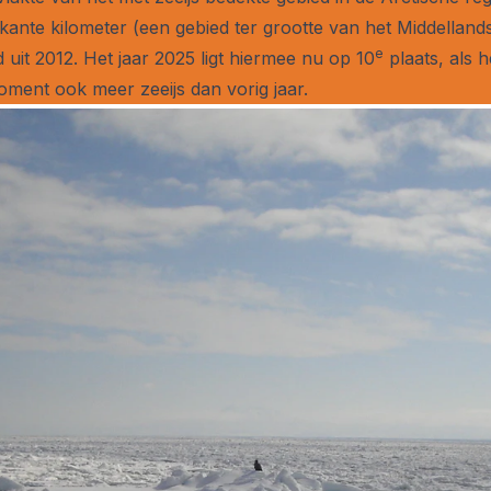
ierkante kilometer (een gebied ter grootte van het Middella
e
uit 2012. Het jaar 2025 ligt hiermee nu op 10
plaats, als 
moment ook meer zeeijs dan vorig jaar.