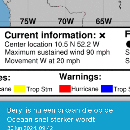
Beryl is nu een orkaan die op de
Oceaan snel sterker wordt
30 jun 2024, 09:42