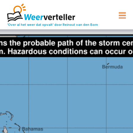
‘Over al het weer dat opvalt’
door Reinout van den Born