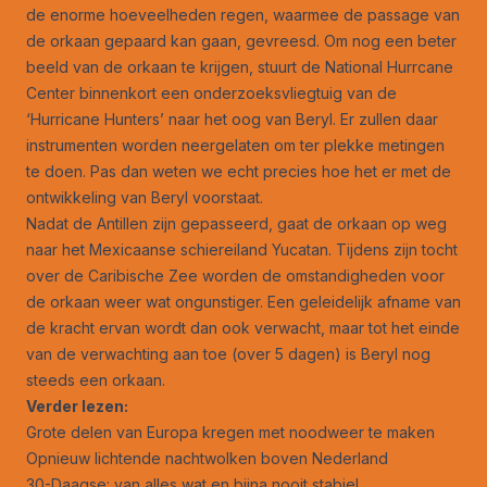
de enorme hoeveelheden regen, waarmee de passage van
de orkaan gepaard kan gaan, gevreesd. Om nog een beter
beeld van de orkaan te krijgen, stuurt de National Hurrcane
Center binnenkort een onderzoeksvliegtuig van de
‘Hurricane Hunters’ naar het oog van Beryl. Er zullen daar
instrumenten worden neergelaten om ter plekke metingen
te doen. Pas dan weten we echt precies hoe het er met de
ontwikkeling van Beryl voorstaat.
Nadat de Antillen zijn gepasseerd, gaat de orkaan op weg
naar het Mexicaanse schiereiland Yucatan. Tijdens zijn tocht
over de Caribische Zee worden de omstandigheden voor
de orkaan weer wat ongunstiger. Een geleidelijk afname van
de kracht ervan wordt dan ook verwacht, maar tot het einde
van de verwachting aan toe (over 5 dagen) is Beryl nog
steeds een orkaan.
Verder lezen:
Grote delen van Europa kregen met noodweer te maken
Opnieuw lichtende nachtwolken boven Nederland
30-Daagse: van alles wat en bijna nooit stabiel