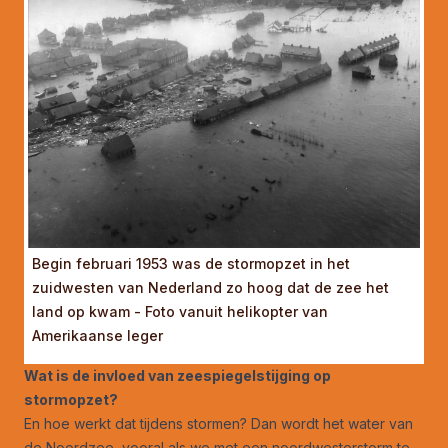
Begin februari 1953 was de stormopzet in het
zuidwesten van Nederland zo hoog dat de zee het
land op kwam - Foto vanuit helikopter van
Amerikaanse leger
Wat is de invloed van zeespiegelstijging op
stormopzet?
En hoe werkt dat tijdens stormen? Dan wordt het water van
de Noordzee, vooral als we met een noordwesterstorm te