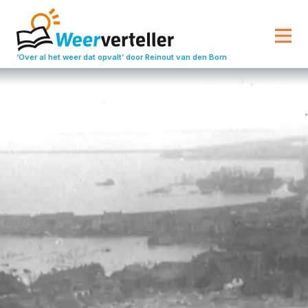
‘Over al het weer dat opvalt’
door Reinout van den Born