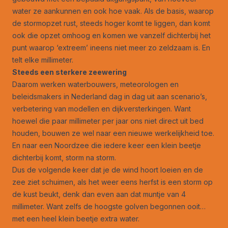
water ze aankunnen en ook hoe vaak. Als de basis, waarop
de stormopzet rust, steeds hoger komt te liggen, dan komt
ook die opzet omhoog en komen we vanzelf dichterbij het
punt waarop ‘extreem’ ineens niet meer zo zeldzaam is. En
telt elke millimeter.
Steeds een sterkere zeewering
Daarom werken waterbouwers, meteorologen en
beleidsmakers in Nederland dag in dag uit aan scenario’s,
verbetering van modellen en dijkversterkingen. Want
hoewel die paar millimeter per jaar ons niet direct uit bed
houden, bouwen ze wel naar een nieuwe werkelijkheid toe.
En naar een Noordzee die iedere keer een klein beetje
dichterbij komt, storm na storm.
Dus de volgende keer dat je de wind hoort loeien en de
zee ziet schuimen, als het weer eens herfst is een storm op
de kust beukt, denk dan even aan dat muntje van 4
millimeter. Want zelfs de hoogste golven begonnen ooit…
met een heel klein beetje extra water.