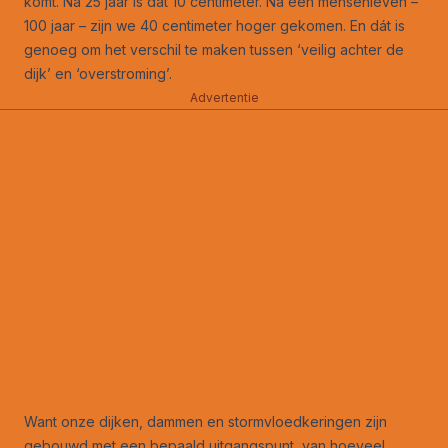
komt. Na 25 jaar is dat 10 centimeter. Na een mensenleven –
100 jaar – zijn we 40 centimeter hoger gekomen. En dát is
genoeg om het verschil te maken tussen ‘veilig achter de
dijk’ en ‘overstroming’.
Advertentie
Want onze dijken, dammen en stormvloedkeringen zijn
gebouwd met een bepaald uitgangspunt, van hoeveel