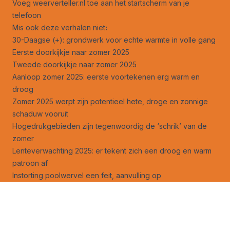
Voeg weerverteller.nl toe aan het startscherm van je
telefoon
Mis ook deze verhalen niet
:
30-Daagse (+): grondwerk voor echte warmte in volle gang
Eerste doorkijkje naar zomer 2025
Tweede doorkijkje naar zomer 2025
Aanloop zomer 2025: eerste voortekenen erg warm en
droog
Zomer 2025 werpt zijn potentieel hete, droge en zonnige
schaduw vooruit
Hogedrukgebieden zijn tegenwoordig de ‘schrik’ van de
zomer
Lenteverwachting 2025: er tekent zich een droog en warm
patroon af
Instorting poolwervel een feit, aanvulling op
lenteverwachting 2025
Wat doet de SSW nog met onze lente, en hoe werkt dat?
SSW van maart is bezig aan zijn laatste kunstje
Legt droge lente de basis voor een echt warme zomer?