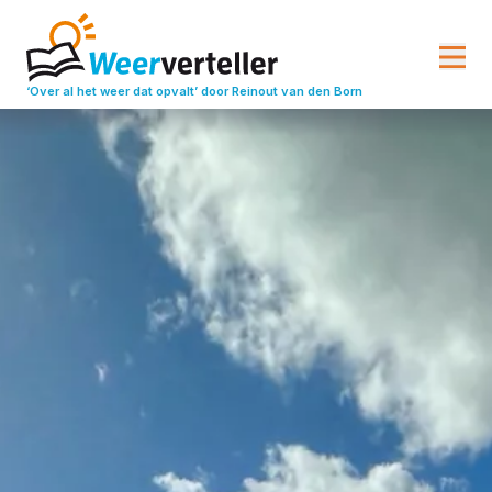
‘Over al het weer dat opvalt’
door Reinout van den Born