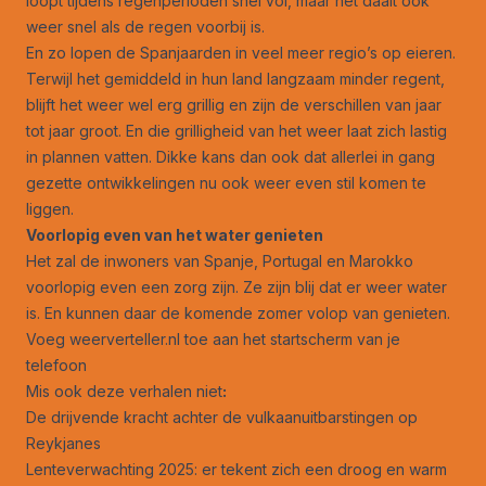
loopt tijdens regenperioden snel vol, maar het daalt ook
weer snel als de regen voorbij is.
En zo lopen de Spanjaarden in veel meer regio’s op eieren.
Terwijl het gemiddeld in hun land langzaam minder regent,
blijft het weer wel erg grillig en zijn de verschillen van jaar
tot jaar groot. En die grilligheid van het weer laat zich lastig
in plannen vatten. Dikke kans dan ook dat allerlei in gang
gezette ontwikkelingen nu ook weer even stil komen te
liggen.
Voorlopig even van het water genieten
Het zal de inwoners van Spanje, Portugal en Marokko
voorlopig even een zorg zijn. Ze zijn blij dat er weer water
is. En kunnen daar de komende zomer volop van genieten.
Voeg weerverteller.nl toe aan het startscherm van je
telefoon
Mis ook deze verhalen niet
:
De drijvende kracht achter de vulkaanuitbarstingen op
Reykjanes
Lenteverwachting 2025: er tekent zich een droog en warm