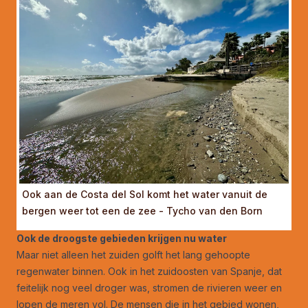
Ook aan de Costa del Sol komt het water vanuit de
bergen weer tot een de zee - Tycho van den Born
Ook de droogste gebieden krijgen nu water
Maar niet alleen het zuiden golft het lang gehoopte
regenwater binnen. Ook in het zuidoosten van Spanje, dat
feitelijk nog veel droger was, stromen de rivieren weer en
lopen de meren vol. De mensen die in het gebied wonen,