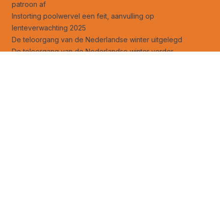
patroon af
Instorting poolwervel een feit, aanvulling op
lenteverwachting 2025
De teloorgang van de Nederlandse winter uitgelegd
De teloorgang van de Nederlandse winter verder
onderbouwd
30-Daagse: op en af met de temperaturen
Opwarmend water dreigt de golfstroom stil te leggen
AI brengt tempo opwarming aarde indringend in beeld
Volg ons ook op
facebook
en
X
!
Jouw foto op Weerverteller.nl?
Stuur je foto naar foto@weerverteller.nl, of via X met de
vermelding van @weerverteller
Weeranalyse
Weerbeleving
Weersverwachting
Weeruitleg