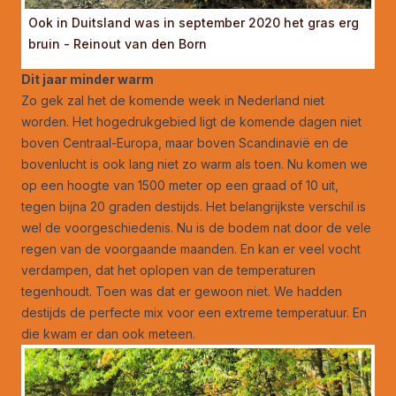
Ook in Duitsland was in september 2020 het gras erg
bruin - Reinout van den Born
Dit jaar minder warm
Zo gek zal het de komende week in Nederland niet
worden. Het hogedrukgebied ligt de komende dagen niet
boven Centraal-Europa, maar boven Scandinavië en de
bovenlucht is ook lang niet zo warm als toen. Nu komen we
op een hoogte van 1500 meter op een graad of 10 uit,
tegen bijna 20 graden destijds. Het belangrijkste verschil is
wel de voorgeschiedenis. Nu is de bodem nat door de vele
regen van de voorgaande maanden. En kan er veel vocht
verdampen, dat het oplopen van de temperaturen
tegenhoudt. Toen was dat er gewoon niet. We hadden
destijds de perfecte mix voor een extreme temperatuur. En
die kwam er dan ook meteen.