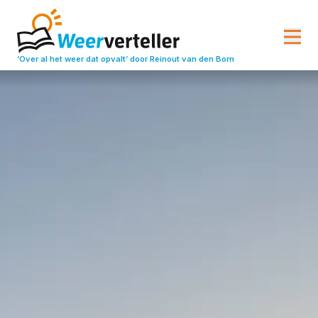
‘Over al het weer dat opvalt’
door Reinout van den Born