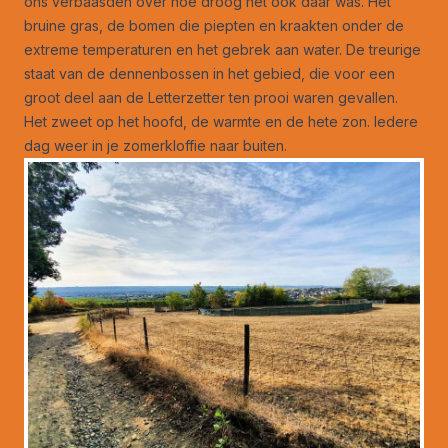
ons verbaasden over hoe droog het ook daar was. Het
bruine gras, de bomen die piepten en kraakten onder de
extreme temperaturen en het gebrek aan water. De treurige
staat van de dennenbossen in het gebied, die voor een
groot deel aan de Letterzetter ten prooi waren gevallen.
Het zweet op het hoofd, de warmte en de hete zon. Iedere
dag weer in je zomerkloffie naar buiten.