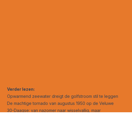
Verder lezen:
Opwarmend zeewater dreigt de golfstroom stil te leggen
De machtige tornado van augustus 1950 op de Veluwe
30-Daagse: van nazomer naar wisselvallig, maar
aanhoudend warm
De dag waarop het in Nederland 40 graden werd
Hoeveel hitte kan een mens verdragen