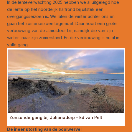
In
de lenteverwachting 2025
hebben we al uitgelegd hoe
de lente op het noordelijk halfrond bij uitstek een
overgangsseizoen is. We laten de winter achter ons en
gaan het zomerseizoen tegemoet. Daar hoort een grote
verbouwing van de atmosfeer bij, namelijk die van zijn
winter- naar zijn zomerstand. En die verbouwing is nu al in
volle gang.
Zonsondergang bij Julianadorp - Ed van Pelt
De ineenstorting van de poolwervel