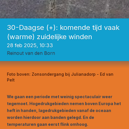
30-Daagse (+): komende tijd vaak
(warme) zuidelijke winden
28 feb 2025, 10:33
Reinout van den Born
Foto boven:
Zonsondergang bij Julianadorp - Ed van
Pelt
We gaan een periode met weinig spectaculair weer
tegemoet. Hogedrukgebieden nemen boven Europa het
heft in handen, lagedrukgebieden vanaf de oceaan
worden hierdoor aan banden gelegd. En de
temperaturen gaan eerst flink omhoog.