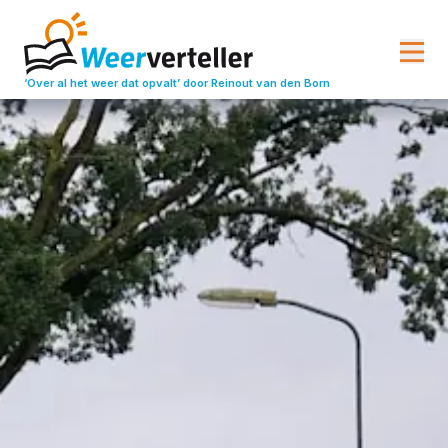
‘Over al het weer dat opvalt’
door Reinout van den Born