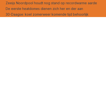
Zeeijs Noordpool houdt nog stand op recordwarme aarde
De eerste heatdomes dienen zich her en der aan
30-Daagse: koel zomerweer komende tijd behoorlijk
persistent
Orkaanseizoen 2024: recordhoge verwachtingen, trage
start
Terugblik op de koele zomer van 1978
Hoe ziet het weer er de komende zomer uit?
Volg ons ook op
facebook
en
X
!
Jouw foto op Weerverteller.nl?
Stuur je foto naar foto@weerverteller.nl, of via X met de
vermelding van @weerverteller
Weeranalyse
Weeruitleg
Advertentie