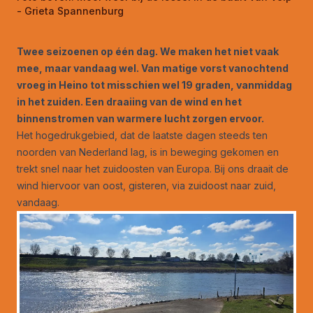
- Grieta Spannenburg
Twee seizoenen op één dag. We maken het niet vaak
mee, maar vandaag wel. Van matige vorst vanochtend
vroeg in Heino tot misschien wel 19 graden, vanmiddag
in het zuiden. Een draaiing van de wind en het
binnenstromen van warmere lucht zorgen ervoor.
Het hogedrukgebied, dat de laatste dagen steeds ten
noorden van Nederland lag, is in beweging gekomen en
trekt snel naar het zuidoosten van Europa. Bij ons draait de
wind hiervoor van oost, gisteren, via zuidoost naar zuid,
vandaag.