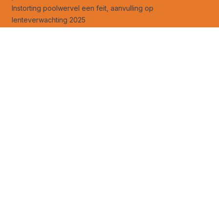
Instorting poolwervel een feit, aanvulling op
lenteverwachting 2025
30-Daagse (+): eerste gevolgen van vroege SSW doemen
al op
Opwarmend water dreigt de golfstroom stil te leggen
AI brengt tempo opwarming aarde indringend in beeld
Volg ons ook op
facebook
en
X
!
Jouw foto op Weerverteller.nl?
Stuur je foto naar foto@weerverteller.nl, of via X met de
vermelding van @weerverteller
Weeranalyse
Weersverwachting
Weeruitleg
Advertentie