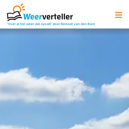
‘Over al het weer dat opvalt’
door Reinout van den Born