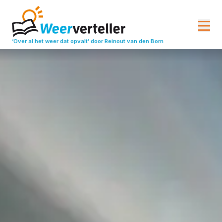
‘Over al het weer dat opvalt’
door Reinout van den Born