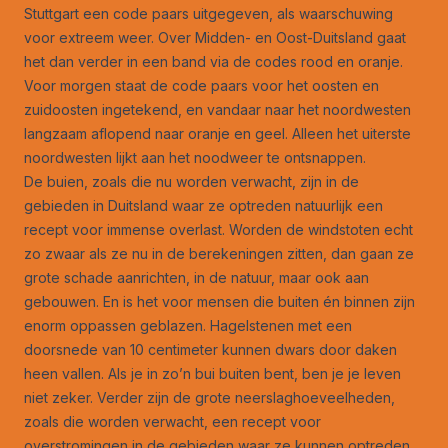
Stuttgart een code paars uitgegeven, als waarschuwing
voor extreem weer. Over Midden- en Oost-Duitsland gaat
het dan verder in een band via de codes rood en oranje.
Voor morgen staat de code paars voor het oosten en
zuidoosten ingetekend, en vandaar naar het noordwesten
langzaam aflopend naar oranje en geel. Alleen het uiterste
noordwesten lijkt aan het noodweer te ontsnappen.
De buien, zoals die nu worden verwacht, zijn in de
gebieden in Duitsland waar ze optreden natuurlijk een
recept voor immense overlast. Worden de windstoten echt
zo zwaar als ze nu in de berekeningen zitten, dan gaan ze
grote schade aanrichten, in de natuur, maar ook aan
gebouwen. En is het voor mensen die buiten én binnen zijn
enorm oppassen geblazen. Hagelstenen met een
doorsnede van 10 centimeter kunnen dwars door daken
heen vallen. Als je in zo’n bui buiten bent, ben je je leven
niet zeker. Verder zijn de grote neerslaghoeveelheden,
zoals die worden verwacht, een recept voor
overstromingen in de gebieden waar ze kunnen optreden.