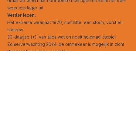
draait de wind naar noordelijke richtingen en komt het kwik
weer iets lager uit.
Verder lezen:
Het extreme weerjaar 1976, met hitte, een storm, vorst en
sneeuw
30-daagse (+): van alles wat en nooit helemaal stabiel
Zomerverwachting 2024: de ommekeer is mogelijk in zicht
Weekendweer: twee gezichten
Orkaanseizoen 2024: recordhoge verwachtingen, trage
start
Zonnestorm 15 mei 1921 was een angstige gebeurtenis
Hoe ziet het weer er de komende zomer uit?
Volg ons ook op
facebook
en
X
!
Jouw foto op Weerverteller.nl?
Stuur je foto naar foto@weerverteller.nl, of via X met de
vermelding van @weerverteller
Weeranalyse
Weersverwachting