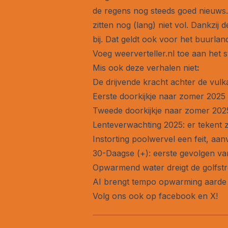
de regens nog steeds goed nieuws.
zitten nog (lang) niet vol. Dankzi
bij. Dat geldt ook voor het buurla
Voeg weerverteller.nl toe aan het 
Mis ook deze verhalen niet
:
De drijvende kracht achter de vul
Eerste doorkijkje naar zomer 2025
Tweede doorkijkje naar zomer 202
Lenteverwachting 2025: er tekent 
Instorting poolwervel een feit, aa
30-Daagse (+): eerste gevolgen 
Opwarmend water dreigt de golfstro
AI brengt tempo opwarming aarde i
Volg ons ook op
facebook
en
X
!