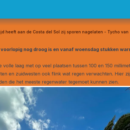
ijd heeft aan de Costa del Sol zij sporen nagelaten - Tycho van
ng voorlopig nog droog is en vanaf woensdag stukken warm
de volle laag met op veel plaatsen tussen 100 en 150 millim
en en zuidwesten ook flink wat regen verwachten. Hier zij
ieden die het meeste regenwater tegemoet kunnen zien.