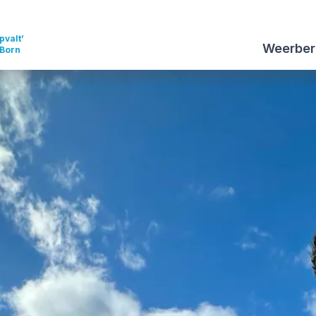
pvalt’
Weerber
 Born