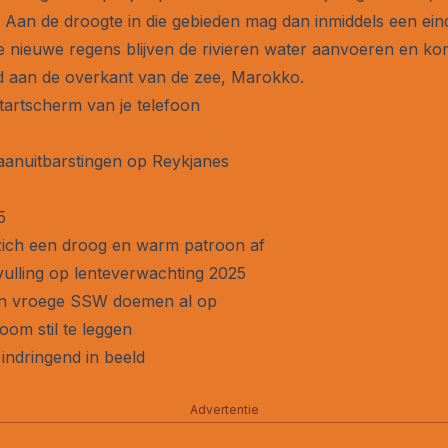
 Aan de droogte in die gebieden mag dan inmiddels een ei
j de nieuwe regens blijven de rivieren water aanvoeren en k
nd aan de overkant van de zee, Marokko.
startscherm van je telefoon
kaanuitbarstingen op Reykjanes
5
zich een droog en warm patroon af
nvulling op lenteverwachting 2025
van vroege SSW doemen al op
om stil te leggen
ndringend in beeld
Advertentie