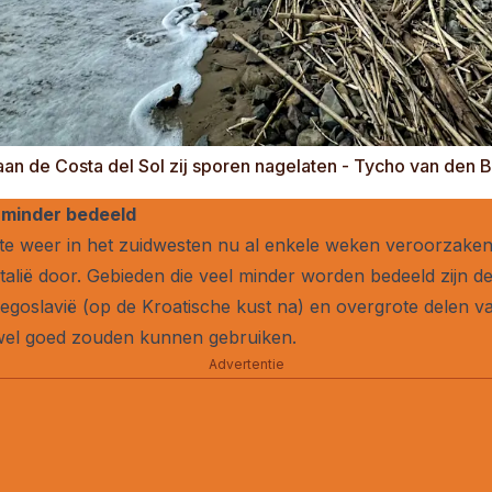
 aan de Costa del Sol zij sporen nagelaten - Tycho van den 
 minder bedeeld
tte weer in het zuidwesten nu al enkele weken veroorzaken
alië door. Gebieden die veel minder worden bedeeld zijn de 
goslavië (op de Kroatische kust na) en overgrote delen van 
n wel goed zouden kunnen gebruiken.
Advertentie