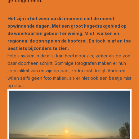
gefotografeerd.
Het zijn in het weer op dit moment niet de meest
opwindende dagen. Met een groot hogedrukgebied op
de weerkaarten gebeurt er weinig. Mist, wolken en
regionaal de zon spelen de hoofdrol. En toch is af en toe
best iets bijzonders te zien.
Foto’s maken in de mist kan heel mooi zijn, zeker als de zon
daar doorheen schijnt. Sommige fotografen maken er hun
specialiteit van en zijn op pad, zodra mist dreigt. Anderen
willen zelfs geen foto maken, als er niet ook een beetje mist
op staat.