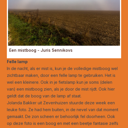
Een mistboog - Juris Sennikovs
Felle lamp
In de nacht, als er mist is, kun je de volledige mistboog wel
zichtbaar maken, door een felle lamp te gebruiken. Het is
wel een kleinere. Ook in je fietslamp kun je soms (delen
van) een mistboog zien, als je door de mist rijdt. Ook hier
geldt dat de boog van de lamp af staat.
Jolanda Bakker uit Zevenhuizen stuurde deze week een
leuke foto. Ze had hem buiten, in de nevel van dat moment
gemaakt. De zon scheen er behoorlijk fel doorheen. Ook
op deze foto is een boog en met een beetje fantasie zelfs