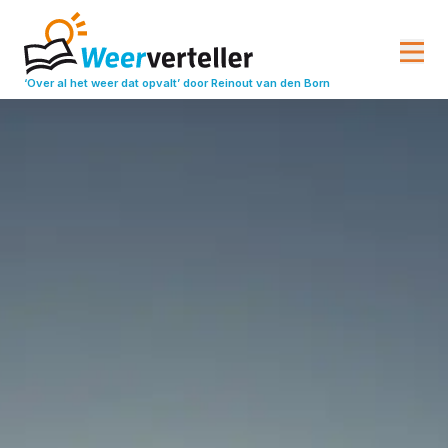
‘Over al het weer dat opvalt’
door Reinout van den Born