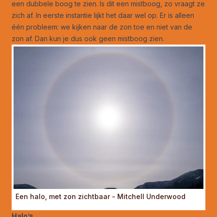
een dubbele boog te zien. Is dit een mistboog, zo vraagt ze
zich af. In eerste instantie lijkt het daar wel op. Er is alleen
één probleem: we kijken naar de zon toe en niet van de
zon af. Dan kun je dus ook geen mistboog zien.
Een halo, met zon zichtbaar - Mitchell Underwood
Halo’s