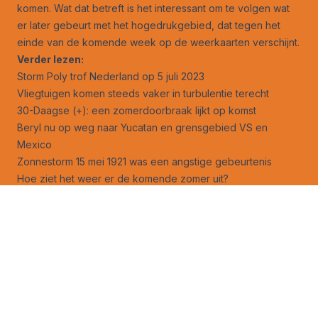
komen. Wat dat betreft is het interessant om te volgen wat
er later gebeurt met het hogedrukgebied, dat tegen het
einde van de komende week op de weerkaarten verschijnt.
Verder lezen:
Storm Poly trof Nederland op 5 juli 2023
Vliegtuigen komen steeds vaker in turbulentie terecht
30-Daagse (+): een zomerdoorbraak lijkt op komst
Beryl nu op weg naar Yucatan en grensgebied VS en
Mexico
Zonnestorm 15 mei 1921 was een angstige gebeurtenis
Hoe ziet het weer er de komende zomer uit?
Volg ons ook op
facebook
en
X
!
Jouw foto op Weerverteller.nl?
Stuur je foto naar foto@weerverteller.nl, of via X met de
vermelding van @weerverteller
Weeranalyse
Weersverwachting