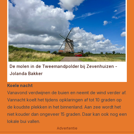
De molen in de Tweemandpolder bij Zevenhuizen -
Jolanda Bakker
Koele nacht
Vanavond verdwijnen de buien en neemt de wind verder af.
Vannacht koelt het tijdens opklaringen af tot 10 graden op
de koudste plekken in het binnenland. Aan zee wordt het
niet kouder dan ongeveer 15 graden. Daar kan ook nog een
lokale bui vallen.
Advertentie