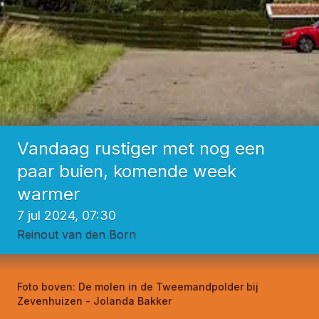
Vandaag rustiger met nog een
paar buien, komende week
warmer
7 jul 2024, 07:30
Reinout van den Born
Foto boven:
De molen in de Tweemandpolder bij
Zevenhuizen - Jolanda Bakker