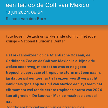
een feit op de Golf van Mexico
18 jun 2024, 09:54
Reinout van den Born
Foto boven:
De zich ontwikkelende storm bij het rode
kruisje - National Hurricane Center.
Het orkaanseizoen op de Atlantische Oceaan, de
Caribische Zee en de Golf van Mexico is al bijna drie
weken onderweg, maar tot nu was er nog geen
tropische depressie of tropische storm met een naam.
En dat terwijl een zeer actief seizoen wordt verwacht.
Inmiddels groeit op de Golf van Mexico een systeem dat
elk moment wel tot de eerste tropische storm van 2024
kan uitgroeien. De kust van Mexico maakt de borst al
nat.
Doordat alle
brongebieden van de orkanen
in de