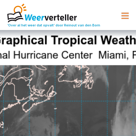
‘Over al het weer dat opvalt’
door Reinout van den Born