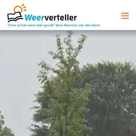
‘Over al het weer dat opvalt’
door Reinout van den Born