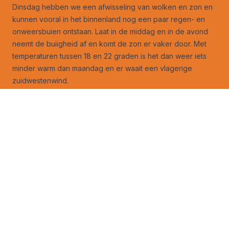
Dinsdag hebben we een afwisseling van wolken en zon en
kunnen vooral in het binnenland nog een paar regen- en
onweersbuien ontstaan. Laat in de middag en in de avond
neemt de buiigheid af en komt de zon er vaker door. Met
temperaturen tussen 18 en 22 graden is het dan weer iets
minder warm dan maandag en er waait een vlagerige
zuidwestenwind.
Vanaf woensdag enkele dagen vrijwel droog
Vanaf woensdag is het een aantal dagen verregaand
droog. Op veel plaatsen wordt het dan, met uitzondering
van de vrijdag, zomers warm en op zaterdag kan het kwik
zelfs lokaal tot 30 graden oplopen, als de weerkaarten
uitkomen. Later op zaterdag dringen vanuit het zuiden
nieuwe regen- en onweersbuien binnen die ook aan deze
warmte weer een eind maken.
Verder lezen:
Bomen hebben last van de vele regen
30-daagse: de hoogzomer wordt het mogelijk toch net niet
Zonne-energie gaat de wereld veranderen