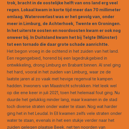
trok, bracht in de oostelijke helft van ons land erg veel
regen. Lokaal kwam in korte tijd meer dan 70 millimeter
omlaag. Wateroverlast was er het gevolg van, onder
meer in Limburg, de Achterhoek, Twente en Groningen.
In het uiterste oosten en noordoosten kwam er ook nog
onweer bij. In Duitsland kwam het bij Telgte (Münster)
tot een tornado die daar grote schade aanrichtte.
Het begon vroeg in de ochtend in het zuiden van het land.
Een regengebied, horend bij een lagedrukgebied in
ontwikkeling, drong Limburg en Brabant binnen. Al snel ging
het hard, vooral in het zuiden van Limburg, waar ze de
laatste jaren al zo vaak met hevige regenval te kampen
hadden. Inwoners van Maastricht schrokken. Het leek wel
op die ene keer in juli 2021, toen het helemaal fout ging. Nu
duurde het gelukkig minder lang, maar kwamen in de stad
toch diverse straten onder water te staan. Nog wat harder
ging het in het Leudal. In Ell kwamen zelfs vele straten onder
water te staan, evenals in het een stukje verder naar het
zuiden gelegen plaatsje Beek, net ten noorden van