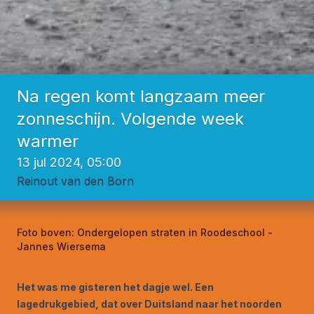
Na regen komt langzaam meer
zonneschijn. Volgende week
warmer
13 jul 2024, 05:00
Reinout van den Born
Foto boven:
Ondergelopen straten in Roodeschool -
Jannes Wiersema
Het was me gisteren het dagje wel. Een
lagedrukgebied, dat over Duitsland naar het noorden