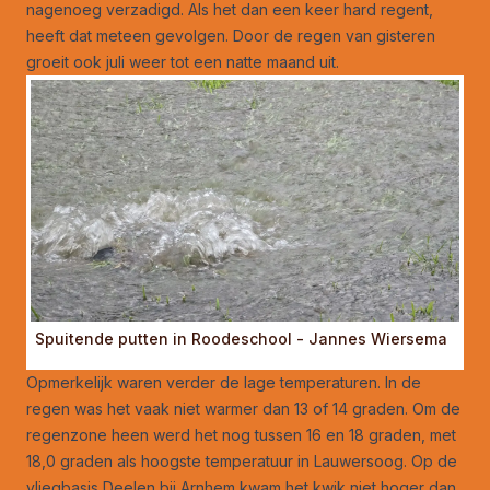
nagenoeg verzadigd. Als het dan een keer hard regent,
heeft dat meteen gevolgen. Door de regen van gisteren
groeit ook juli weer tot een natte maand uit.
Spuitende putten in Roodeschool - Jannes Wiersema
Opmerkelijk waren verder de lage temperaturen. In de
regen was het vaak niet warmer dan 13 of 14 graden. Om de
regenzone heen werd het nog tussen 16 en 18 graden, met
18,0 graden als hoogste temperatuur in Lauwersoog. Op de
vliegbasis Deelen bij Arnhem kwam het kwik niet hoger dan