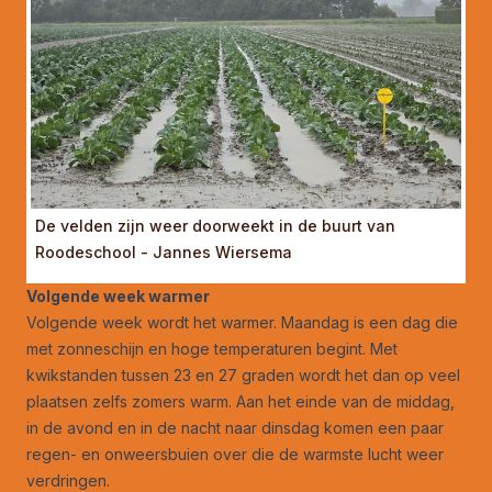
De velden zijn weer doorweekt in de buurt van
Roodeschool - Jannes Wiersema
Volgende week warmer
Volgende week wordt het warmer. Maandag is een dag die
met zonneschijn en hoge temperaturen begint. Met
kwikstanden tussen 23 en 27 graden wordt het dan op veel
plaatsen zelfs zomers warm. Aan het einde van de middag,
in de avond en in de nacht naar dinsdag komen een paar
regen- en onweersbuien over die de warmste lucht weer
verdringen.