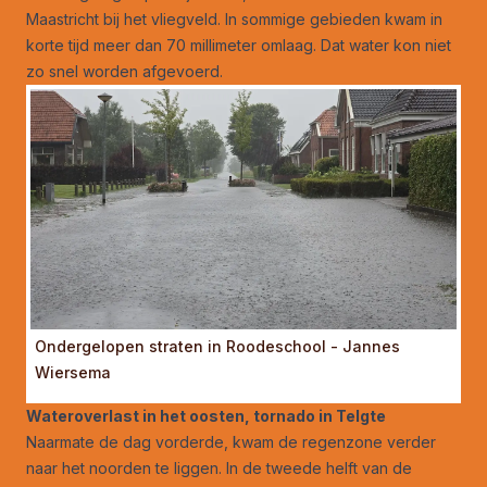
Maastricht bij het vliegveld. In sommige gebieden kwam in
korte tijd meer dan 70 millimeter omlaag. Dat water kon niet
zo snel worden afgevoerd.
Ondergelopen straten in Roodeschool - Jannes
Wiersema
Wateroverlast in het oosten, tornado in Telgte
Naarmate de dag vorderde, kwam de regenzone verder
naar het noorden te liggen. In de tweede helft van de