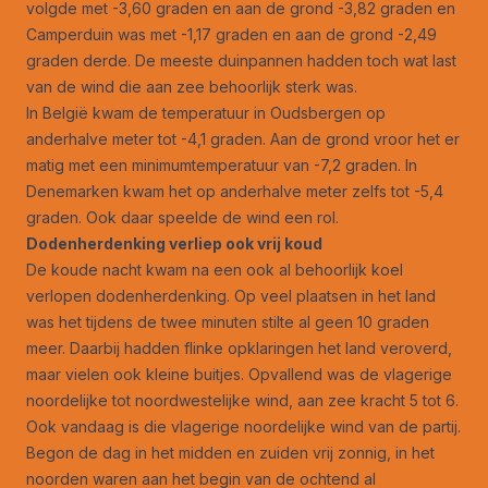
volgde met -3,60 graden en aan de grond -3,82 graden en
Camperduin was met -1,17 graden en aan de grond -2,49
graden derde. De meeste duinpannen hadden toch wat last
van de wind die aan zee behoorlijk sterk was.
In België kwam de temperatuur in Oudsbergen op
anderhalve meter tot -4,1 graden. Aan de grond vroor het er
matig met een minimumtemperatuur van -7,2 graden. In
Denemarken kwam het op anderhalve meter zelfs tot -5,4
graden. Ook daar speelde de wind een rol.
Dodenherdenking verliep ook vrij koud
De koude nacht kwam na een ook al behoorlijk koel
verlopen dodenherdenking. Op veel plaatsen in het land
was het tijdens de twee minuten stilte al geen 10 graden
meer. Daarbij hadden flinke opklaringen het land veroverd,
maar vielen ook kleine buitjes. Opvallend was de vlagerige
noordelijke tot noordwestelijke wind, aan zee kracht 5 tot 6.
Ook vandaag is die vlagerige noordelijke wind van de partij.
Begon de dag in het midden en zuiden vrij zonnig, in het
noorden waren aan het begin van de ochtend al