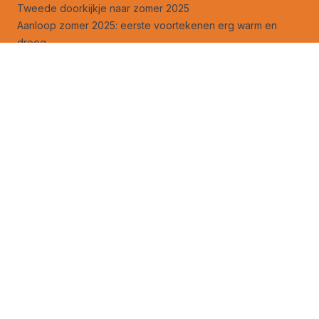
Tweede doorkijkje naar zomer 2025
Aanloop zomer 2025: eerste voortekenen erg warm en
droog
Hogedrukgebieden zijn tegenwoordig de ‘schrik’ van de
zomer
Wat doet de SSW nog met onze lente, en hoe werkt dat?
Legt droge lente de basis voor een echt warme zomer?
Lenteverwachting 2025: er tekent zich een droog en warm
patroon af
Instorting poolwervel een feit, aanvulling op
lenteverwachting 2025
30-Daagse (+): hogedrukweer ‘ohne ende’, verscherpende
droogte
Toekomst Elfstedentocht nog veel somberder dan nieuw
onderzoek nu laat zie
n
Volg ons ook op
facebook
en
X
!
Weeranalyse
Weersverwachting