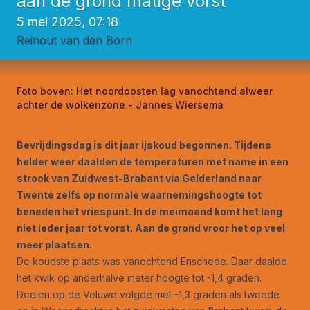
aan de grond matige vorst
5 mei 2025, 07:18
Reinout van den Born
Foto boven:
Het noordoosten lag vanochtend alweer
achter de wolkenzone - Jannes Wiersema
Bevrijdingsdag is dit jaar ijskoud begonnen. Tijdens
helder weer daalden de temperaturen met name in een
strook van Zuidwest-Brabant via Gelderland naar
Twente zelfs op normale waarnemingshoogte tot
beneden het vriespunt. In de meimaand komt het lang
niet ieder jaar tot vorst. Aan de grond vroor het op veel
meer plaatsen.
De koudste plaats was vanochtend Enschede. Daar daalde
het kwik op anderhalve meter hoogte tot -1,4 graden.
Deelen op de Veluwe volgde met -1,3 graden als tweede