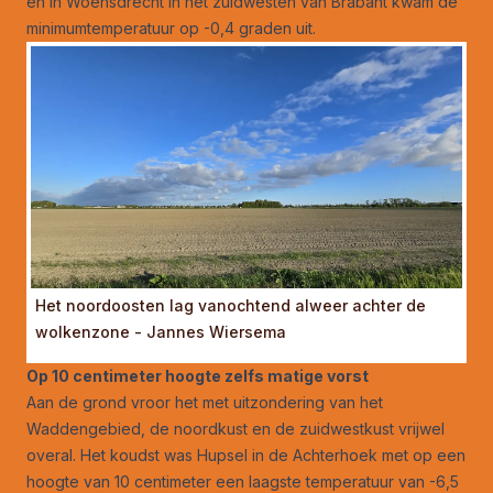
en in Woensdrecht in het zuidwesten van Brabant kwam de
minimumtemperatuur op -0,4 graden uit.
Het noordoosten lag vanochtend alweer achter de
wolkenzone - Jannes Wiersema
Op 10 centimeter hoogte zelfs matige vorst
Aan de grond vroor het met uitzondering van het
Waddengebied, de noordkust en de zuidwestkust vrijwel
overal. Het koudst was Hupsel in de Achterhoek met op een
hoogte van 10 centimeter een laagste temperatuur van -6,5