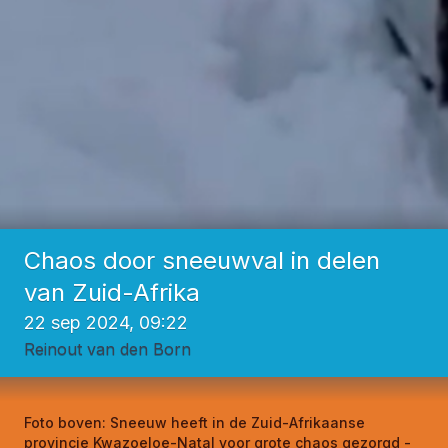
Chaos door sneeuwval in delen
van Zuid-Afrika
22 sep 2024, 09:22
Reinout van den Born
Foto boven:
Sneeuw heeft in de Zuid-Afrikaanse
provincie Kwazoeloe-Natal voor grote chaos gezorgd -