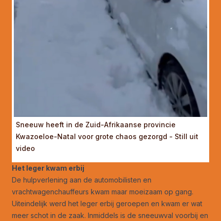
Sneeuw heeft in de Zuid-Afrikaanse provincie
Kwazoeloe-Natal voor grote chaos gezorgd - Still uit
video
Het leger kwam erbij
De hulpverlening aan de automobilisten en
vrachtwagenchauffeurs kwam maar moeizaam op gang.
Uiteindelijk werd het leger erbij geroepen en kwam er wat
meer schot in de zaak. Inmiddels is de sneeuwval voorbij en