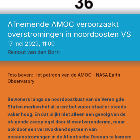
Afnemende AMOC veroorzaakt
overstromingen in noordoosten VS
17 mei 2025, 11:00
Reinout van den Born
Foto boven:
Het patroon van de AMOC - NASA Earth
Observatory
Bewoners langs de noordoostkust van de Verenigde
Staten merken het al jaren: het water staat er steeds
vaker hoog. En dat blijkt niet alleen een gevolg van de
stijgende zeespiegel door klimaatverandering, maar
ook door een verzwakkend systeem van
oceaanstromingen in de Atlantische Oceaan te komen: