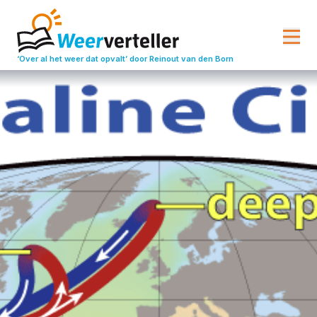
‘Over al het weer dat opvalt’
door Reinout van den Born