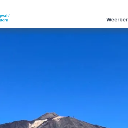
pvalt’
Weerber
 Born