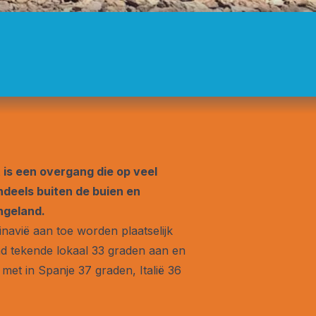
is een overgang die op veel
ndeels buiten de buien en
ngeland.
navië aan toe worden plaatselijk
and tekende lokaal 33 graden aan en
met in Spanje 37 graden, Italië 36