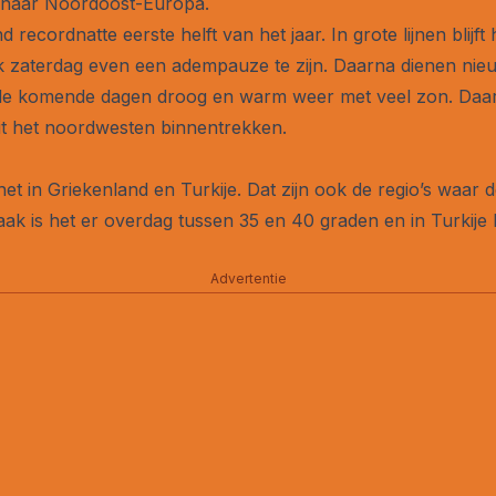
d naar Noordoost-Europa.
ecordnatte eerste helft van het jaar. In grote lijnen blijft 
 ook zaterdag even een adempauze te zijn. Daarna dienen ni
t de komende dagen droog en warm weer met veel zon. Daa
t het noordwesten binnentrekken.
et in Griekenland en Turkije. Dat zijn ook de regio’s waa
 is het er overdag tussen 35 en 40 graden en in Turkije b
Advertentie