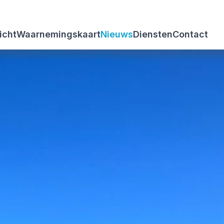
icht
Waarnemingskaart
Nieuws
Diensten
Contact