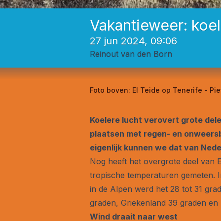
Vakantieweer: koel
27 jun 2024, 09:06
Reinout van den Born
Foto boven:
El Teide op Tenerife - Pie
Koelere lucht verovert grote del
plaatsen met regen- en onweersbu
eigenlijk kunnen we dat van Nede
Nog heeft het overgrote deel van E
tropische temperaturen gemeten. In
in de Alpen werd het 28 tot 31 gra
graden, Griekenland 39 graden en 
Wind draait naar west