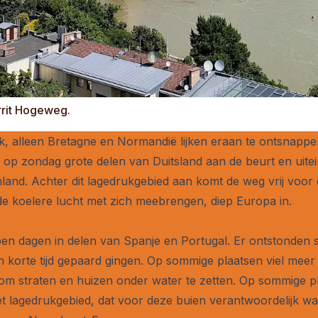
rrit Hogeweg.
jk, alleen Bretagne en Normandië lijken eraan te ontsnap
op zondag grote delen van Duitsland aan de beurt en uitein
land. Achter dit lagedrukgebied aan komt de weg vrij voor
 de koelere lucht met zich meebrengen, diep Europa in.
en dagen in delen van Spanje en Portugal. Er ontstonden 
in korte tijd gepaard gingen. Op sommige plaatsen viel meer
om straten en huizen onder water te zetten. Op sommige pl
t lagedrukgebied, dat voor deze buien verantwoordelijk wa