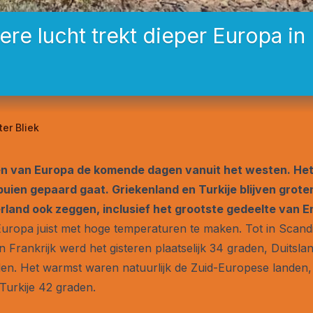
ere lucht trekt dieper Europa in
ter Bliek
en van Europa de komende dagen vanuit het westen. Het 
ien gepaard gaat. Griekenland en Turkije blijven grote
rland ook zeggen, inclusief het grootste gedeelte van E
uropa juist met hoge temperaturen te maken. Tot in Scandi
 Frankrijk werd het gisteren plaatselijk 34 graden, Duitsl
den. Het warmst waren natuurlijk de Zuid-Europese landen, 
Turkije 42 graden.