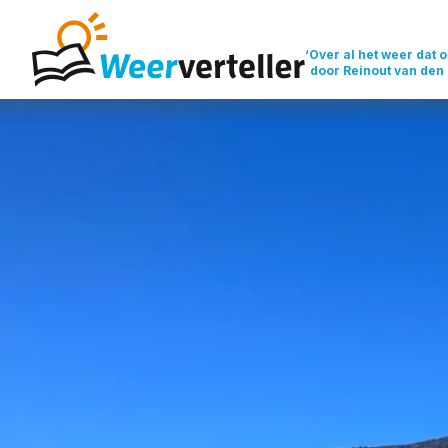
‘Over al het weer dat o
door Reinout van den