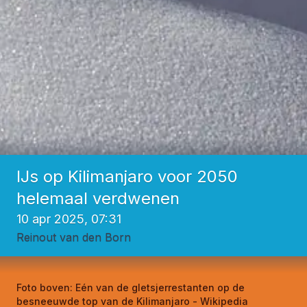
IJs op Kilimanjaro voor 2050
helemaal verdwenen
10 apr 2025, 07:31
Reinout van den Born
Foto boven:
Eén van de gletsjerrestanten op de
besneeuwde top van de Kilimanjaro - Wikipedia