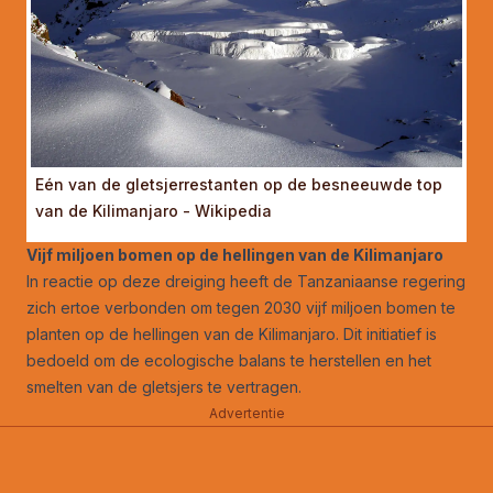
Eén van de gletsjerrestanten op de besneeuwde top
van de Kilimanjaro - Wikipedia
Vijf miljoen bomen op de hellingen van de Kilimanjaro
In reactie op deze dreiging heeft de Tanzaniaanse regering
zich ertoe verbonden om tegen 2030 vijf miljoen bomen te
planten op de hellingen van de Kilimanjaro. Dit initiatief is
bedoeld om de ecologische balans te herstellen en het
smelten van de gletsjers te vertragen.
Advertentie