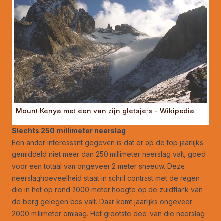
Mount Kenya met een van zijn gletsjers - Wikipedia
Slechts 250 millimeter neerslag
Een ander interessant gegeven is dat er op de top jaarlijks
gemiddeld niet meer dan 250 millimeter neerslag valt, goed
voor een totaal van ongeveer 2 meter sneeuw. Deze
neerslaghoeveelheid staat in schril contrast met de regen
die in het op rond 2000 meter hoogte op de zuidflank van
de berg gelegen bos valt. Daar komt jaarlijks ongeveer
2000 millimeter omlaag. Het grootste deel van die neerslag