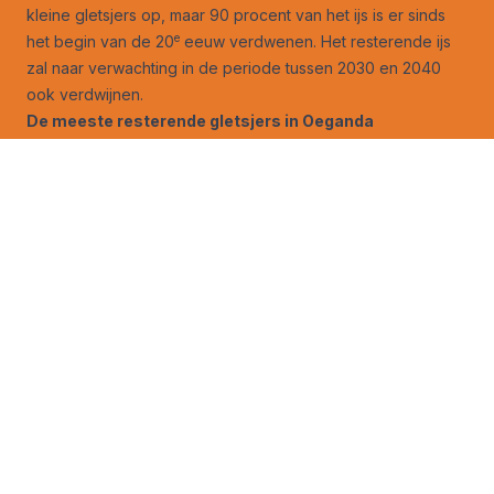
kleine gletsjers op, maar 90 procent van het ijs is er sinds
e
het begin van de 20
eeuw verdwenen. Het resterende ijs
zal naar verwachting in de periode tussen 2030 en 2040
ook verdwijnen.
De meeste resterende gletsjers in Oeganda
En dan is er nog het Rwenzori-gebergte in Oeganda. De
hoogste piek, Mount Stanley bevindt zich op een hoogte
van 5109 meter. Hier bevinden zich de meeste resterende
gletsjers van Afrika. Sinds 1900 is hier meer dan 80 procent
van de ijskappen verdwenen. Volgens recente
modelberekeningen zullen ook deze gletsjers waarschijnlijk
rond het jaar 2040 zijn verdwenen.
Voeg weerverteller.nl toe aan het startscherm van je
telefoon
Mis ook deze verhalen niet
:
De drijvende kracht achter de vulkaanuitbarstingen op
Reykjanes
Eerste doorkijkje naar zomer 2025
Tweede doorkijkje naar zomer 2025