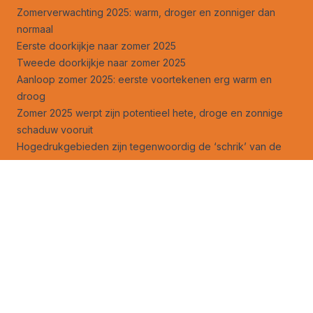
Zomerverwachting 2025: warm, droger en zonniger dan
normaal
Eerste doorkijkje naar zomer 2025
Tweede doorkijkje naar zomer 2025
Aanloop zomer 2025: eerste voortekenen erg warm en
droog
Zomer 2025 werpt zijn potentieel hete, droge en zonnige
schaduw vooruit
Hogedrukgebieden zijn tegenwoordig de ‘schrik’ van de
zomer
Legt droge lente de basis voor een echt warme zomer?
Droge lente geen garantie voor topzomer daarna
Volg ons ook op
facebook
en
X
!
Weeranalyse
Weersverwachting
Weeruitleg