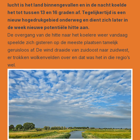
lucht is het land binnengevallen en in de nacht koelde
het tot tussen 13 en 16 graden af. Tegelijkertijd is een
nieuw hogedrukgebied onderweg en dient zich later in
de week nieuwe potentiële hitte aan.
De overgang van de hitte naar het koelere weer vandaag
speelde zich gisteren op de meeste plaatsen tamelijk
geruisloos af. De wind draaide van zuidoost naar zuidwest,
er trokken wolkenvelden over en dat was het in die regio’s
wel.