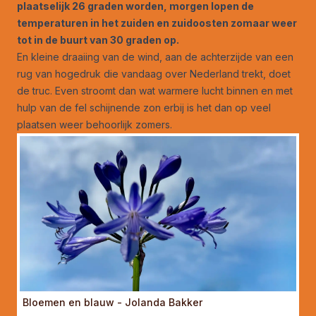
plaatselijk 26 graden worden, morgen lopen de
temperaturen in het zuiden en zuidoosten zomaar weer
tot in de buurt van 30 graden op.
En kleine draaiing van de wind, aan de achterzijde van een
rug van hogedruk die vandaag over Nederland trekt, doet
de truc. Even stroomt dan wat warmere lucht binnen en met
hulp van de fel schijnende zon erbij is het dan op veel
plaatsen weer behoorlijk zomers.
Bloemen en blauw - Jolanda Bakker