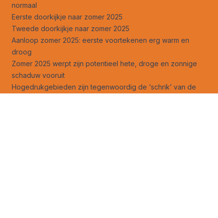
normaal
Eerste doorkijkje naar zomer 2025
Tweede doorkijkje naar zomer 2025
Aanloop zomer 2025: eerste voortekenen erg warm en
droog
Zomer 2025 werpt zijn potentieel hete, droge en zonnige
schaduw vooruit
Hogedrukgebieden zijn tegenwoordig de ‘schrik’ van de
zomer
Legt droge lente de basis voor een echt warme zomer?
Droge lente geen garantie voor topzomer daarna
Volg ons ook op
facebook
en
X
!
Weeranalyse
Weersverwachting
Weeruitleg