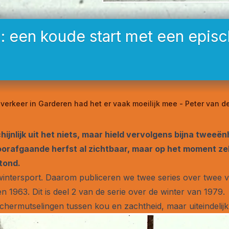
: een koude start met een episc
verkeer in Garderen had het er vaak moeilijk mee - Peter van d
jnlijk uit het niets, maar hield vervolgens bijna twee
voorafgaande herfst al zichtbaar, maar op het moment z
tond.
wintersport. Daarom publiceren we twee series over twee v
 1963. Dit is deel 2 van de serie over de winter van 1979.
chermutselingen tussen kou en zachtheid, maar uiteindelijk 