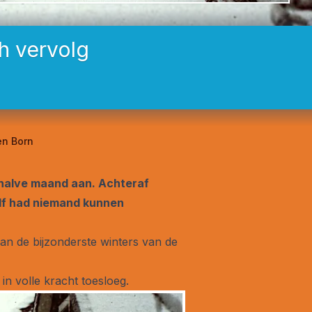
h vervolg
en Born
ënhalve maand aan. Achteraf
elf had niemand kunnen
an de bijzonderste winters van de
in volle kracht toesloeg.