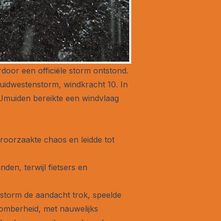
door een officiële storm ontstond.
zuidwestenstorm, windkracht 10. In
IJmuiden bereikte een windvlaag
roorzaakte chaos en leidde tot
den, terwijl fietsers en
e storm de aandacht trok, speelde
somberheid, met nauwelijks