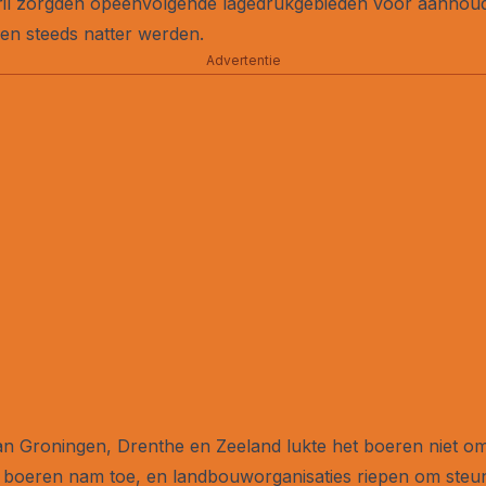
ril zorgden opeenvolgende lagedrukgebieden voor aanhou
en steeds natter werden.
Advertentie
van Groningen, Drenthe en Zeeland lukte het boeren niet 
boeren nam toe, en landbouworganisaties riepen om steun 