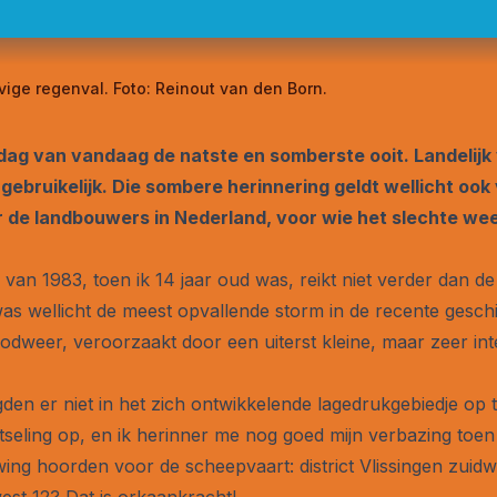
vige regenval. Foto: Reinout van den Born.
e dag van vandaag de natste en somberste ooit. Landelijk
 gebruikelijk. Die sombere herinnering geldt wellicht ook
de landbouwers in Nederland, voor wie het slechte wee
e van 1983, toen ik 14 jaar oud was, reikt niet verder dan 
 was wellicht de meest opvallende storm in de recente gesc
oodweer, veroorzaakt door een uiterst kleine, maar zeer int
den er niet in het zich ontwikkelende lagedrukgebiedje op 
seling op, en ik herinner me nog goed mijn verbazing toe
ng hoorden voor de scheepvaart: district Vlissingen zuidwes
west 12? Dat is orkaankracht!