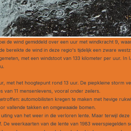
oei de wind gemiddeld over een uur met windkracht 9, waar
 bereikte de wind in deze regio's tijdelijk een zware west
gemeten, met een windstoot van 133 kilometer per uur. In 
u.
, met het hoogtepunt rond 13 uur. De piepkleine storm ve
s van 11 mensenlevens, vooral onder zeilers.
etroffen: automobilisten kregen te maken met hevige rukwin
or vallende takken en omgewaaide bomen.
uiting van het weer in die verloren lente. Maar terwijl dez
af. De weerkaarten van die lente van 1983 weerspiegelden 