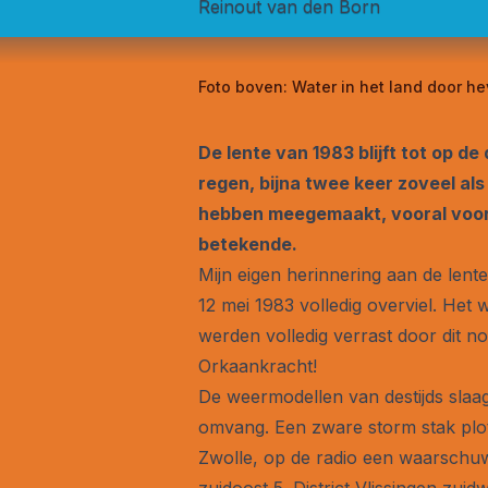
Reinout van den Born
Foto boven:
Water in het land door he
De lente van 1983 blijft tot op d
regen, bijna twee keer zoveel als
hebben meegemaakt, vooral voor 
betekende.
Mijn eigen herinnering aan de lent
12 mei 1983 volledig overviel. Het
werden volledig verrast door dit n
Orkaankracht!
De weermodellen van destijds slaag
omvang. Een zware storm stak plot
Zwolle, op de radio een waarschuwi
zuidoost 5. District Vlissingen zuid