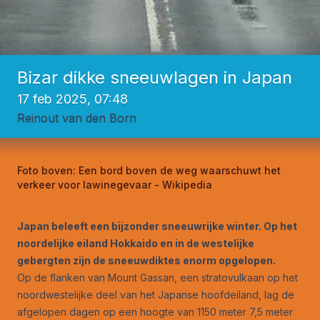
Bizar dikke sneeuwlagen in Japan
17 feb 2025, 07:48
Reinout van den Born
Foto boven:
Een bord boven de weg waarschuwt het
verkeer voor lawinegevaar - Wikipedia
Japan beleeft een bijzonder sneeuwrijke winter. Op het
noordelijke eiland Hokkaido en in de westelijke
gebergten zijn de sneeuwdiktes enorm opgelopen.
Op de flanken van Mount Gassan, een stratovulkaan op het
noordwestelijke deel van het Japanse hoofdeiland, lag de
afgelopen dagen op een hoogte van 1150 meter 7,5 meter