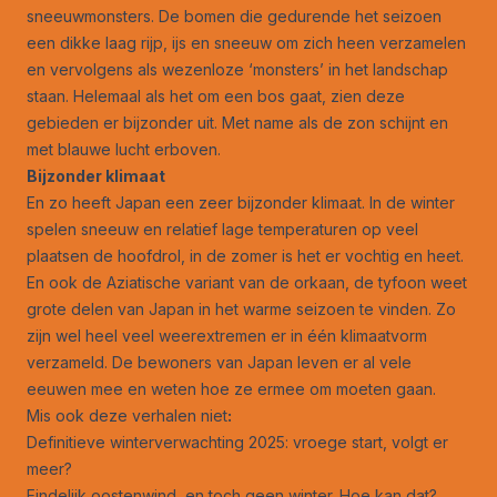
sneeuwmonsters. De bomen die gedurende het seizoen
een dikke laag rijp, ijs en sneeuw om zich heen verzamelen
en vervolgens als wezenloze ‘monsters’ in het landschap
staan. Helemaal als het om een bos gaat, zien deze
gebieden er bijzonder uit. Met name als de zon schijnt en
met blauwe lucht erboven.
Bijzonder klimaat
En zo heeft Japan een zeer bijzonder klimaat. In de winter
spelen sneeuw en relatief lage temperaturen op veel
plaatsen de hoofdrol, in de zomer is het er vochtig en heet.
En ook de Aziatische variant van de orkaan, de tyfoon weet
grote delen van Japan in het warme seizoen te vinden. Zo
zijn wel heel veel weerextremen er in één klimaatvorm
verzameld. De bewoners van Japan leven er al vele
eeuwen mee en weten hoe ze ermee om moeten gaan.
Mis ook deze verhalen niet
:
Definitieve winterverwachting 2025: vroege start, volgt er
meer?
Eindelijk oostenwind, en toch geen winter. Hoe kan dat?