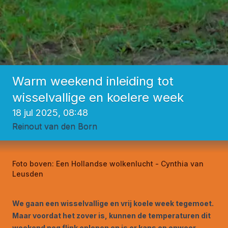
Warm weekend inleiding tot
wisselvallige en koelere week
18 jul 2025, 08:48
Reinout van den Born
Foto boven:
Een Hollandse wolkenlucht - Cynthia van
Leusden
We gaan een wisselvallige en vrij koele week tegemoet.
Maar voordat het zover is, kunnen de temperaturen dit
weekend nog flink oplopen en is er kans op onweer.