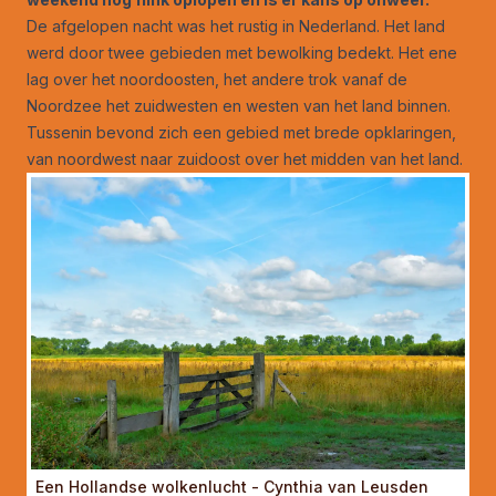
De afgelopen nacht was het rustig in Nederland. Het land
werd door twee gebieden met bewolking bedekt. Het ene
lag over het noordoosten, het andere trok vanaf de
Noordzee het zuidwesten en westen van het land binnen.
Tussenin bevond zich een gebied met brede opklaringen,
van noordwest naar zuidoost over het midden van het land.
Een Hollandse wolkenlucht - Cynthia van Leusden