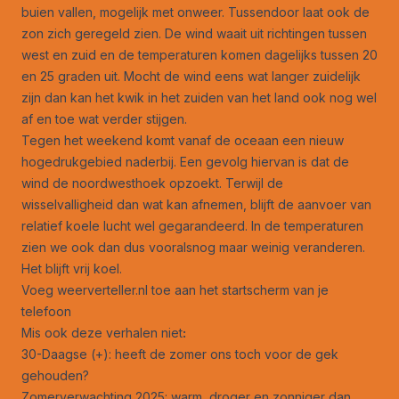
buien vallen, mogelijk met onweer. Tussendoor laat ook de
zon zich geregeld zien. De wind waait uit richtingen tussen
west en zuid en de temperaturen komen dagelijks tussen 20
en 25 graden uit. Mocht de wind eens wat langer zuidelijk
zijn dan kan het kwik in het zuiden van het land ook nog wel
af en toe wat verder stijgen.
Tegen het weekend komt vanaf de oceaan een nieuw
hogedrukgebied naderbij. Een gevolg hiervan is dat de
wind de noordwesthoek opzoekt. Terwijl de
wisselvalligheid dan wat kan afnemen, blijft de aanvoer van
relatief koele lucht wel gegarandeerd. In de temperaturen
zien we ook dan dus vooralsnog maar weinig veranderen.
Het blijft vrij koel.
Voeg weerverteller.nl toe aan het startscherm van je
telefoon
Mis ook deze verhalen niet
:
30-Daagse (+): heeft de zomer ons toch voor de gek
gehouden?
Zomerverwachting 2025: warm, droger en zonniger dan