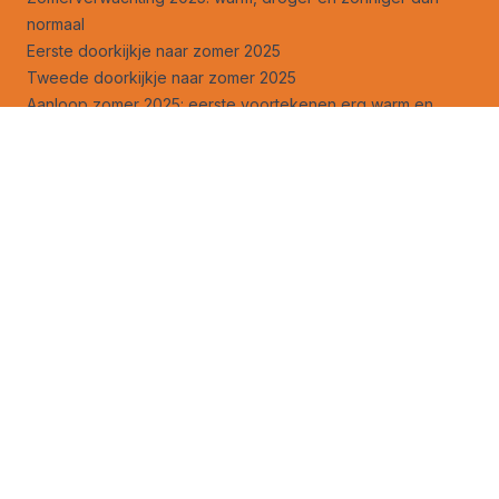
normaal
Eerste doorkijkje naar zomer 2025
Tweede doorkijkje naar zomer 2025
Aanloop zomer 2025: eerste voortekenen erg warm en
droog
Zomer 2025 werpt zijn potentieel hete, droge en zonnige
schaduw vooruit
Hogedrukgebieden zijn tegenwoordig de ‘schrik’ van de
zomer
Legt droge lente de basis voor een echt warme zomer?
Droge lente geen garantie voor topzomer daarna
Volg ons ook op
facebook
en
X
!
Advertentie