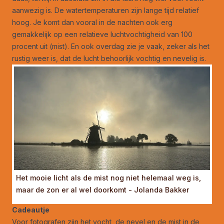
aanwezig is. De watertemperaturen zijn lange tijd relatief
hoog. Je komt dan vooral in de nachten ook erg
gemakkelijk op een relatieve luchtvochtigheid van 100
procent uit (mist). En ook overdag zie je vaak, zeker als het
rustig weer is, dat de lucht behoorlijk vochtig en nevelig is.
Het mooie licht als de mist nog niet helemaal weg is,
maar de zon er al wel doorkomt - Jolanda Bakker
Cadeautje
Voor fotografen zijn het vocht, de nevel en de mist in de