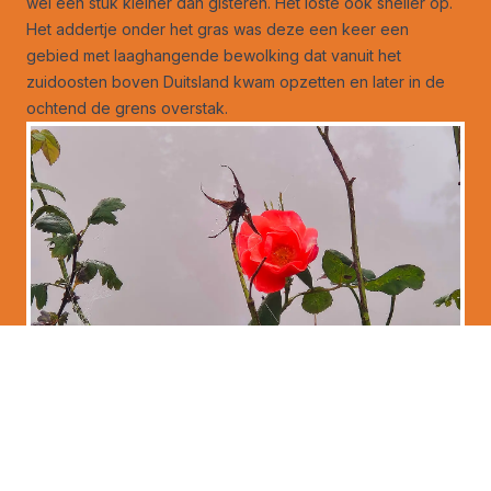
wel een stuk kleiner dan gisteren. Het loste ook sneller op.
Het addertje onder het gras was deze een keer een
gebied met laaghangende bewolking dat vanuit het
zuidoosten boven Duitsland kwam opzetten en later in de
ochtend de grens overstak.
Bloemen geven kleur in de mist - Nely van
Frankenhuyzen
Blijf foto’s sturen
En zo is er altijd wel weer een verrassing, als het rustige