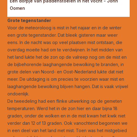
Een dorpje van paddenstoelen in het vocht - John
Oomen
Grote tegenstander
Voor de meteoroloog is mist in het najaar en in de winter
een grote tegenstander. Dat bleek gisteren maar weer
eens. In de nacht was op veel plaatsen mist ontstaan, die
overdag moeite had om te verdwijnen. In het midden van
het land lukte het de zon op de valreep nog om de mist en
de bijbehorende laaghangende bewolking te branden, in
grote delen van Noord- en Oost-Nederland lukte dat niet
meer. De uitdaging is om precies te voorzien waar mist en
laaghangende bewolking blijven hangen. Dat is vaak vrijwel
ondoenlijk.
De tweedeling had een flinke uitwerking op de gemeten
temperaturen. Werd het in de zon hier en daar bijna 18
graden, onder de wolken en in de mist kwam het kwik niet
verder dan 12 of 13 graden. Ook vanochtend begonnen we
in een deel van het land met mist. Toen was het mistgebied