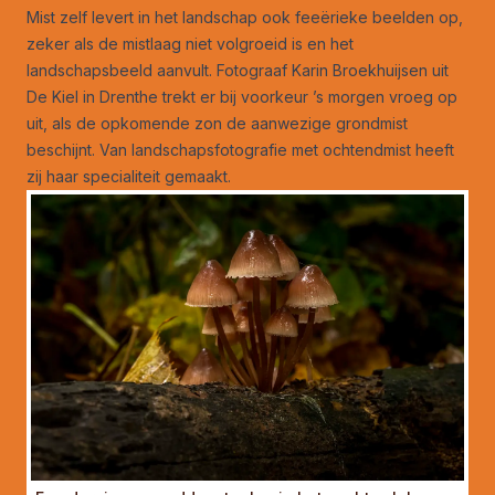
Mist zelf levert in het landschap ook feeërieke beelden op,
zeker als de mistlaag niet volgroeid is en het
landschapsbeeld aanvult. Fotograaf Karin Broekhuijsen uit
De Kiel in Drenthe trekt er bij voorkeur ’s morgen vroeg op
uit, als de opkomende zon de aanwezige grondmist
beschijnt. Van landschapsfotografie met ochtendmist heeft
zij haar specialiteit gemaakt.