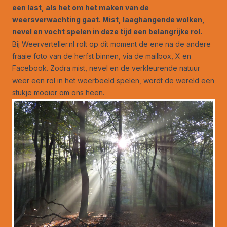
een last, als het om het maken van de
weersverwachting gaat. Mist, laaghangende wolken,
nevel en vocht spelen in deze tijd een belangrijke rol.
Bij Weerverteller.nl rolt op dit moment de ene na de andere
fraaie foto van de herfst binnen, via de mailbox, X en
Facebook. Zodra mist, nevel en de verkleurende natuur
weer een rol in het weerbeeld spelen, wordt de wereld een
stukje mooier om ons heen.