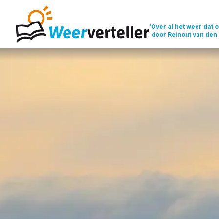
‘Over al het weer dat o
door Reinout van den