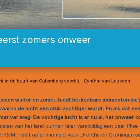
eerst zomers onweer
t in de buurt van Culemborg voorbij - Cynthia van Leusden
ussen winter en zomer, biedt herkenbare momenten die je
waarna de lucht een stuk vochtiger wordt. En als dat een
et ver weg. De vochtige lucht is er nu al, het onweer k
sten van het land kunnen later vanmiddag een paar fikse 
Het KNMI heeft op dit moment voor Drenthe en Groningen e