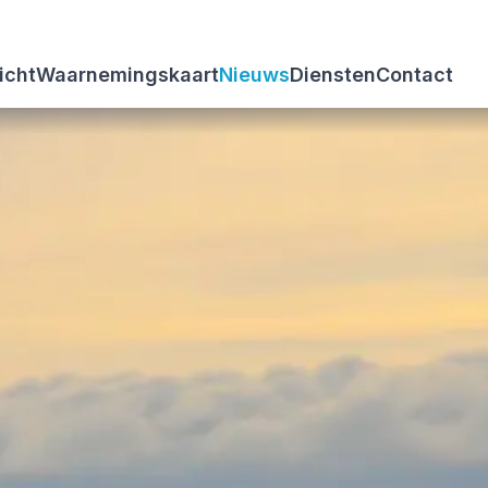
icht
Waarnemingskaart
Nieuws
Diensten
Contact