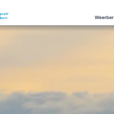
pvalt’
Weerber
 Born