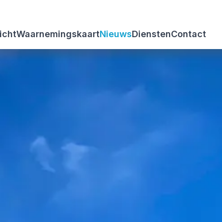
icht
Waarnemingskaart
Nieuws
Diensten
Contact