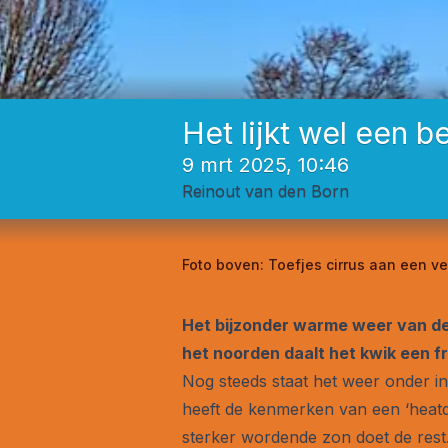
Het lijkt wel een 
9 mrt 2025, 10:46
Reinout van den Born
Foto boven:
Toefjes cirrus aan een v
Het bijzonder warme weer van de
het noorden daalt het kwik een fr
Nog steeds staat het weer onder i
heeft de kenmerken van een ‘heatd
sterker wordende zon doet de rest.