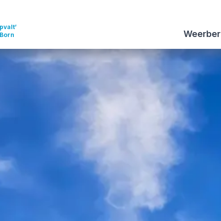
pvalt’
Weerber
 Born