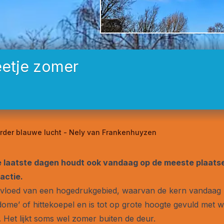
beetje zomer
erder blauwe lucht - Nely van Frankenhuyzen
 laatste dagen houdt ook vandaag op de meeste plaatsen
actie.
nvloed van een hogedrukgebied, waarvan de kern vandaag bo
ome’ of hittekoepel en is tot op grote hoogte gevuld met w
 Het lijkt soms wel zomer buiten de deur.