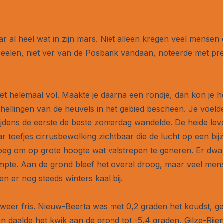
jaar al heel wat in zijn mars. Niet alleen kregen veel mensen
Deelen, niet ver van de Posbank vandaan, noteerde met pr
 het helemaal vol. Maakte je daarna een rondje, dan kon je h
hellingen van de heuvels in het gebied bescheen. Je voe
 tijdens de eerste de beste zomerdag wandelde. De heide leve
ar toefjes cirrusbewolking zichtbaar die de lucht op een bi
oeg om op grote hoogte wat valstrepen te generen. Er dwa
erdampte. Aan de grond bleef het overal droog, maar veel m
n er nog steeds winters kaal bij.
weer fris. Nieuw-Beerta was met 0,2 graden het koudst, ge
en daalde het kwik aan de grond tot -5,4 graden, Gilze-Rij