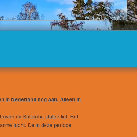
 in Nederland nog aan. Alleen in
ven de Baltische staten ligt. Het
arme lucht. De in deze periode