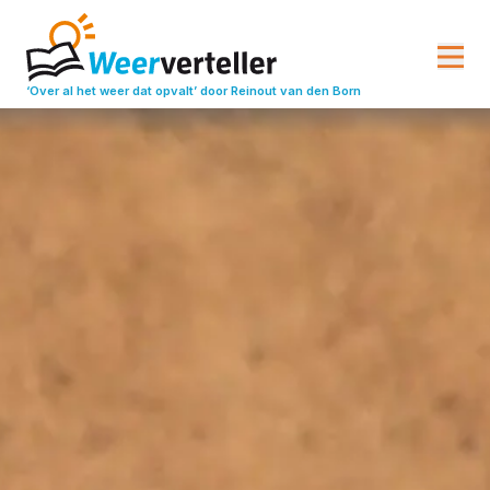
‘Over al het weer dat opvalt’
door Reinout van den Born