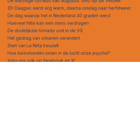
De machtige tornado van augustus 1950 op de Veluwe
30-Daagse: eerst erg warm, daarna omslag naar herfstweer
De dag waarop het in Nederland 40 graden werd
Hoeveel hitte kan een mens verdragen
De dodelijkste tornado ooit in de VS
Het gedrag van orkanen verandert
Start van La Niña treuzelt
Hoe beïnvloeden ionen in de lucht onze psyche?
Volg ons ook op
facebook
en
X
!
Jouw foto op Weerverteller.nl?
Stuur je foto naar foto@weerverteller.nl, of via X met de
vermelding van @weerverteller
Weeranalyse
Weersverwachting
Weeruitleg
Advertentie