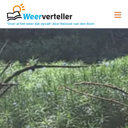
‘Over al het weer dat opvalt’
door Reinout van den Born