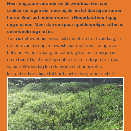
Heel langzaam veranderen de weerkaarten naar
drukverdelingen die meer bij de herfst dan bij de zomer
horen. Veel last hebben we er in Nederland voorlopig
nog niet van. Meer dan een paar speldenprikjes zitten er
deze week nog niet in.
Toch is het weer niet helemaal stabiel. Zo trekt vandaag, in
de loop van de dag, van west naar oost een storing over
het land. En ook vrijdag en zaterdag komen storingen in
onze buurt. Daarbij valt op dat het enkele dagen flink gaat
waaien. Woensdag kan de wind in het noordelijke
kustgebied een tijdje tot hard aantrekken, windkracht 7.