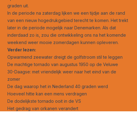
graden uit.
In de periode na zaterdag lijken we een tijdje aan de rand
van een nieuw hogedrukgebied terecht te komen. Het trekt
later in de periode mogelijk naar Denemarken. Als dat
inderdaad zo is, zou die ontwikkeling ons na het komende
weekend weer mooie zomerdagen kunnen opleveren.
Verder lezen:
Opwarmend zeewater dreigt de golfstroom stil te leggen
De machtige tornado van augustus 1950 op de Veluwe
30-Daagse: met vriendelijk weer naar het eind van de
zomer
De dag waarop het in Nederland 40 graden werd
Hoeveel hitte kan een mens verdragen
De dodelijkste tornado ooit in de VS
Het gedrag van orkanen verandert
Start van La Niña treuzelt
Hoe beïnvloeden ionen in de lucht onze psyche?
Volg ons ook op
facebook
en
X
!