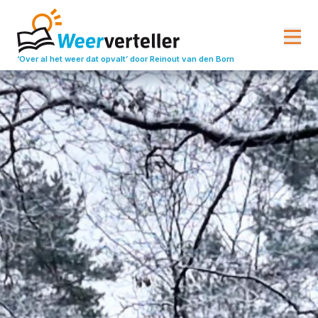
‘Over al het weer dat opvalt’
door Reinout van den Born