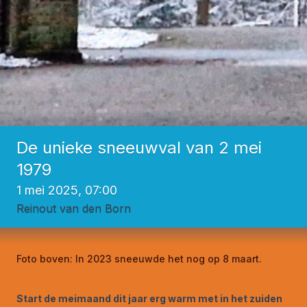
De unieke sneeuwval van 2 mei
1979
1 mei 2025, 07:00
Reinout van den Born
Foto boven:
In 2023 sneeuwde het nog op 8 maart.
Start de meimaand dit jaar erg warm met in het zuiden