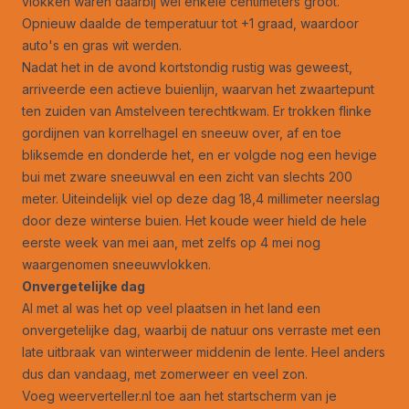
vlokken waren daarbij wel enkele centimeters groot.
Opnieuw daalde de temperatuur tot +1 graad, waardoor
auto's en gras wit werden.
Nadat het in de avond kortstondig rustig was geweest,
arriveerde een actieve buienlijn, waarvan het zwaartepunt
ten zuiden van Amstelveen terechtkwam. Er trokken flinke
gordijnen van korrelhagel en sneeuw over, af en toe
bliksemde en donderde het, en er volgde nog een hevige
bui met zware sneeuwval en een zicht van slechts 200
meter. Uiteindelijk viel op deze dag 18,4 millimeter neerslag
door deze winterse buien. Het koude weer hield de hele
eerste week van mei aan, met zelfs op 4 mei nog
waargenomen sneeuwvlokken.
Onvergetelijke dag
Al met al was het op veel plaatsen in het land een
onvergetelijke dag, waarbij de natuur ons verraste met een
late uitbraak van winterweer middenin de lente. Heel anders
dus dan vandaag, met zomerweer en veel zon.
Voeg weerverteller.nl toe aan het startscherm van je