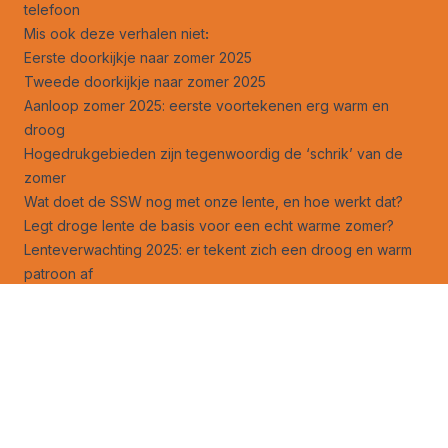
telefoon
Mis ook deze verhalen niet
:
Eerste doorkijkje naar zomer 2025
Tweede doorkijkje naar zomer 2025
Aanloop zomer 2025: eerste voortekenen erg warm en
droog
Hogedrukgebieden zijn tegenwoordig de ‘schrik’ van de
zomer
Wat doet de SSW nog met onze lente, en hoe werkt dat?
Legt droge lente de basis voor een echt warme zomer?
Lenteverwachting 2025: er tekent zich een droog en warm
patroon af
Instorting poolwervel een feit, aanvulling op
lenteverwachting 2025
30-Daagse (+): het laatste kunstje van de SSW
Toekomst Elfstedentocht nog veel somberder dan nieuw
onderzoek nu laat zie
n
Volg ons ook op
facebook
en
X
!