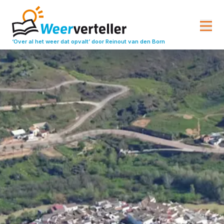
‘Over al het weer dat opvalt’
door Reinout van den Born