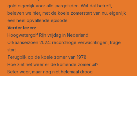
gold eigenlijk voor alle jaargetijden. Wat dat betreft,
beleven we hier, met de koele zomerstart van nu, eigenlijk
een heel opvallende episode.
Verder lezen:
Hoogwatergolf Rijn vrijdag in Nederland
Orkaanseizoen 2024: recordhoge verwachtingen, trage
start
Terugblik op de koele zomer van 1978
Hoe ziet het weer er de komende zomer uit?
Beter weer, maar nog niet helemaal droog
Volg ons ook op
facebook
en
X
!
Jouw foto op Weerverteller.nl?
Stuur je foto naar foto@weerverteller.nl, of via X met de
vermelding van @weerverteller
Orkanen
Weeranalyse
Weerrecords
Weeruitleg