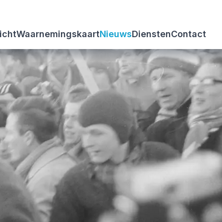
icht
Waarnemingskaart
Nieuws
Diensten
Contact