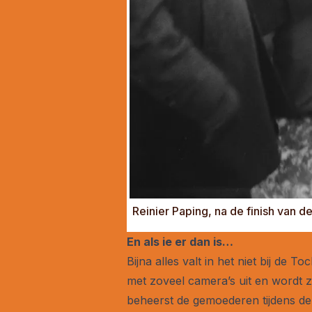
Reinier Paping, na de finish van 
En als ie er dan is…
Bijna alles valt in het niet bij de
met zoveel camera’s uit en wordt 
beheerst de gemoederen tijdens de w