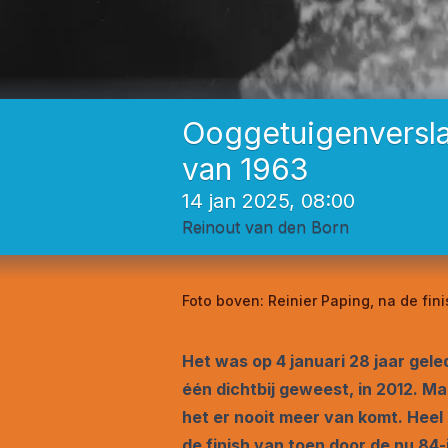
Ooggetuigenverslag
van 1963
14 jan 2025, 08:00
Reinout van den Born
Foto boven:
Reinier Paping, na de fin
Het was op 4 januari 28 jaar gel
één dichtbij geweest, in 2012. 
het er nooit meer van komt. Heel
de finish van toen door de nu 84-