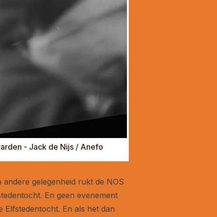
arden - Jack de Nijs / Anefo
geen andere gelegenheid rukt de NOS
fstedentocht. En geen evenement
e Elfstedentocht. En als het dan