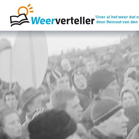
‘Over al het weer dat o
door Reinout van den