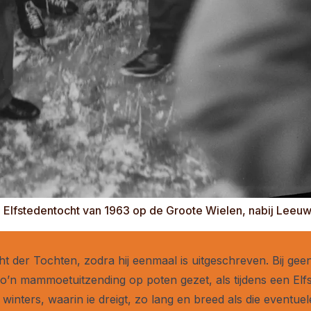
de Elfstedentocht van 1963 op de Groote Wielen, nabij Leeuw
 Tocht der Tochten, zodra hij eenmaal is uitgeschreven. Bij 
zo’n mammoetuitzending op poten gezet, als tijdens een El
inters, waarin ie dreigt, zo lang en breed als die eventuel