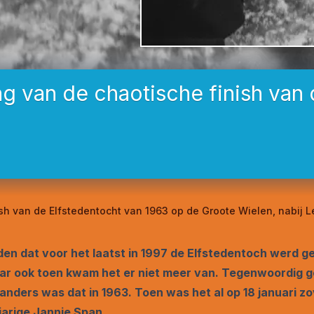
 van de chaotische finish van 
ish van de Elfstedentocht van 1963 op de Groote Wielen, nabij 
eden dat voor het laatst in 1997 de Elfstedentoch werd 
Maar ook toen kwam het er niet meer van. Tegenwoordig
 anders was dat in 1963. Toen was het al op 18 januari 
jarige Jannie Span.