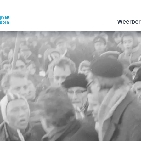
pvalt’
Weerber
 Born